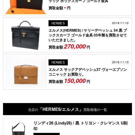
ラック ボックスカーフ ゴールド金具
-
買取金額
円
2019.11.12
HERMES
エルメス(HERMES) / ケリーデペッシュ 34 黒 ブ
ックスカーフ ゴールド金具 05年製を買取させて
いただきました。
270,000
買取金額
円
2018.11.10
HERMES
エルメス サックアデペッシュ27 ヴォーエプソン
コニャック お買取り。
150,000
買取金額
円
「HERMES/エルメス」
当店の
買取相場の一覧
リンディ26 (Lindy26) / 黒 トリヨン・クレマンス U刻
印