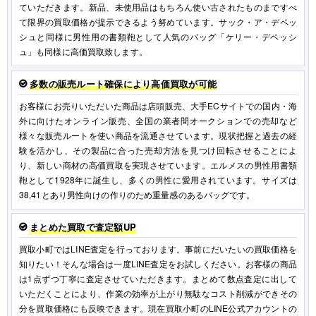
ていただきます。新品、未使用品はもちろん使い古されたものまですべ
て限界の買取価格が提示できるよう努めています。サック・ア・デペッ
シュと同様に男性用の書類鞄として人気のバッグ「ケリー・デペッシ
ュ」も同様に高価買取致します。
多数の販売ルート確保により高価買取が可能
お客様にお売りいただいた商品は店頭販売、大手ECサイトでの国内・海
外に向けたオンライン販売、全国の業者間オークションでの売却など
様々な販売ルートを使い商品を流通させています。現状把握と過去の経
験を活かし、その製品に合った売却方法を見つけ回転させることによ
り、新しい商材の高価買取を実現させています。エルメスの男性用書類
鞄として1928年に誕生し、多くの男性に愛用されています。サイズは
38,41とあり男性向けの作りのため重量感のあるバッグです。
まとめた買取で査定額UP
買取小町ではLINE査定を行っております。事前にだいたいの買取価格を
知りたい！そんな場合は一度LINE査定をお試しください。お客様の商品
は1点ずつ丁寧に査定させていただきます。まとめて数点査定に出して
いただくことにより、作業の効率が上がり無駄なコスト削減ができその
分を買取価格にも反映できます。現在買取小町のLINE公式アカウントの