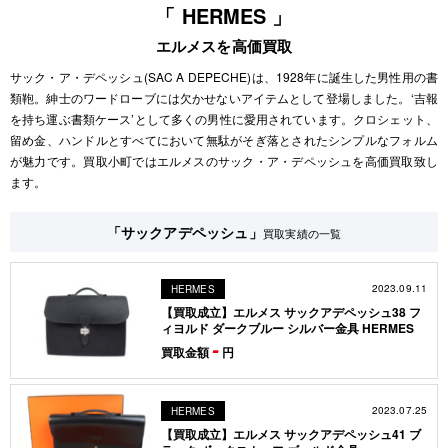
「 HERMES 」
エルメスを高価買取
サック・ア・デペッシュ(SAC A DEPECHE)は、1928年に誕生した男性用の書
類鞄。紳士のワードローブには欠かせないアイテムとして登場しました。‘吉報
を持ち運ぶ書類ケース’として多くの男性に愛用されています。クロシェット、
留め金、ハンドルとすべてにおいて無駄がそぎ落とされたシンプルなフォルム
が魅力です。買取小町ではエルメスのサック・ア・デペッシュを高価買取致し
ます。
「サックアデペッシュ」
買取実績の一覧
2023.09.11
HERMES
【買取成立】エルメス サックアデペッシュ38 フ
ィヨルド ダークブルー シルバー金具 HERMES
-
買取金額
円
2023.07.25
HERMES
【買取成立】エルメス サックアデペッシュ41 ブ