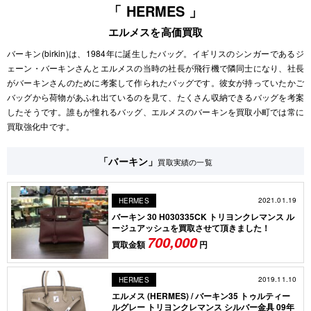
「 HERMES 」
エルメスを高価買取
バーキン(birkin)は、1984年に誕生したバッグ。イギリスのシンガーであるジ
ェーン・バーキンさんとエルメスの当時の社長が飛行機で隣同士になり、社長
がバーキンさんのために考案して作られたバッグです。彼女が持っていたかご
バッグから荷物があふれ出ているのを見て、たくさん収納できるバッグを考案
したそうです。誰もが憧れるバッグ、エルメスのバーキンを買取小町では常に
買取強化中です。
「バーキン」
買取実績の一覧
2021.01.19
HERMES
バーキン 30 H030335CK トリヨンクレマンス ル
ージュアッシュを買取させて頂きました！
700,000
買取金額
円
2019.11.10
HERMES
エルメス (HERMES) / バーキン35 トゥルティー
ルグレー トリヨンクレマンス シルバー金具 09年