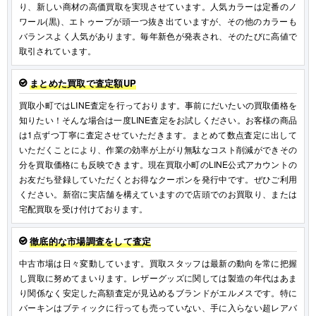
り、新しい商材の高価買取を実現させています。人気カラーは定番のノ
ワール(黒)、エトゥープが頭一つ抜き出ていますが、その他のカラーも
バランスよく人気があります。毎年新色が発表され、そのたびに高値で
取引されています。
まとめた買取で査定額UP
買取小町ではLINE査定を行っております。事前にだいたいの買取価格を
知りたい！そんな場合は一度LINE査定をお試しください。お客様の商品
は1点ずつ丁寧に査定させていただきます。まとめて数点査定に出して
いただくことにより、作業の効率が上がり無駄なコスト削減ができその
分を買取価格にも反映できます。現在買取小町のLINE公式アカウントの
お友だち登録していただくとお得なクーポンを発行中です。ぜひご利用
ください。新宿に実店舗を構えていますので店頭でのお買取り、または
宅配買取を受け付けております。
徹底的な市場調査をして査定
中古市場は日々変動しています。買取スタッフは最新の動向を常に把握
し買取に努めてまいります。レザーグッズに関しては製造の年代はあま
り関係なく安定した高額査定が見込めるブランドがエルメスです。特に
バーキンはブティックに行っても売っていない、手に入らない超レアバ