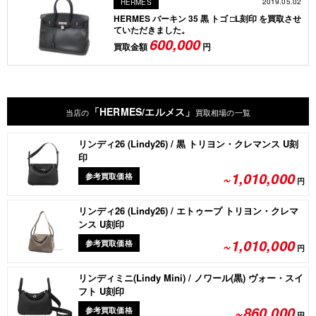
2019.05.02
HERMES
HERMES バーキン 35 黒 トゴ □L刻印 を買取させ
ていただきました。
600,000
買取金額
円
「HERMES/エルメス」
当店の
買取相場の一覧
リンディ26 (Lindy26) / 黒 トリヨン・クレマンス U刻
印
~1,010,000
参考買取価格
円
リンディ26 (Lindy26) / エトゥープ トリヨン・クレマ
ンス U刻印
~1,010,000
参考買取価格
円
リンディミニ(Lindy Mini) / ノワール(黒) ヴォー・スイ
フト U刻印
~860,000
参考買取価格
円