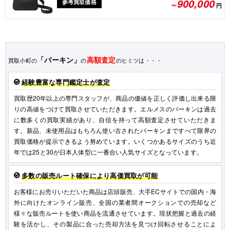
~900,000
参考買取価格
円
「バーキン」
高額査定
買取小町の
の
のヒミツは・・・
経験豊富な専門鑑定士が査定
買取歴20年以上の専門スタッフが、商品の価値を正しく評価し出来る限
りの高値をつけて買取させていただきます。エルメスのバーキンは過去
に数多くの買取実績があり、自信を持って高額査定させていただきま
す。新品、未使用品はもちろん使い古されたバーキンまですべて限界の
買取価格が提示できるよう努めています。いくつかあるサイズのうち近
年では25と30が日本人体型に一番合い人気サイズとなっています。
多数の販売ルート確保により高価買取が可能
お客様にお売りいただいた商品は店頭販売、大手ECサイトでの国内・海
外に向けたオンライン販売、全国の業者間オークションでの売却など
様々な販売ルートを使い商品を流通させています。現状把握と過去の経
験を活かし、その製品に合った売却方法を見つけ回転させることによ