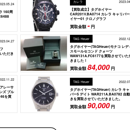
カレラ
2023.0
023.05.24
【買取成立】タグホイヤー
 160周
CAR201V.BA0714 カレラ キャリバ
6488
イヤー01 クロノグラフ
-
買取金額
円
TAG Heuer
2022.1
023.04.27
タグホイヤー(TAGHeuer)モナコ レデ
ラフ
スモールセコンド クォーツ
せていただき
WAW131A.FC6177を買取させていた
きました！
84,000
買取金額
円
022.11.22
TAG Heuer
2022.0
クアレーサ
タグホイヤー(TAGHeuer) カレラ キ
ンズ ブル
バー5 デイト WAR211A.BA0782 自
746を買
きを買取させていただきました。
90,000
買取金額
円