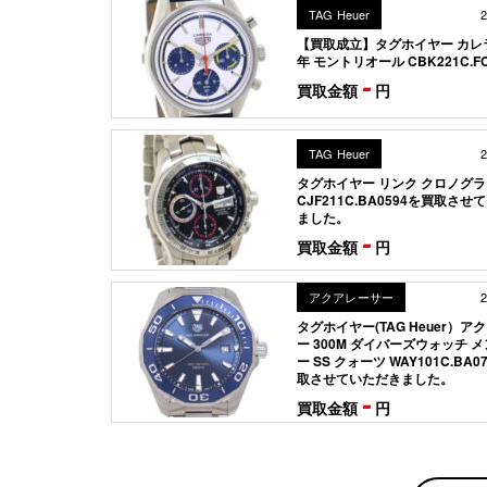
TAG Heuer
2
【買取成立】タグホイヤー カレラ
年 モントリオール CBK221C.FC
-
買取金額
円
TAG Heuer
2
タグホイヤー リンク クロノグ
CJF211C.BA0594を買取さ
ました。
-
買取金額
円
アクアレーサー
2
タグホイヤー(TAG Heuer）ア
ー 300M ダイバーズウォッチ メ
ー SS クォーツ WAY101C.BA0
取させていただきました。
-
買取金額
円