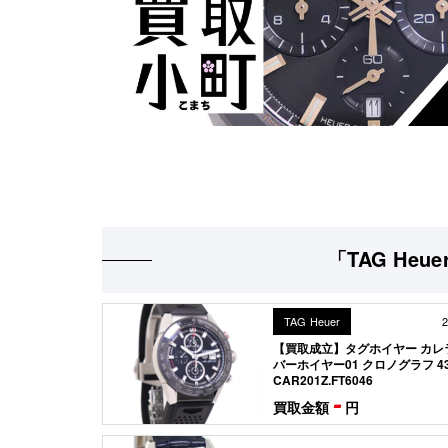
「TAG Heu
TAG Heuer
2
【買取成立】タグホイヤー カレ
バーホイヤー01 クロノグラフ 4
CAR201Z.FT6046
-
買取金額
円