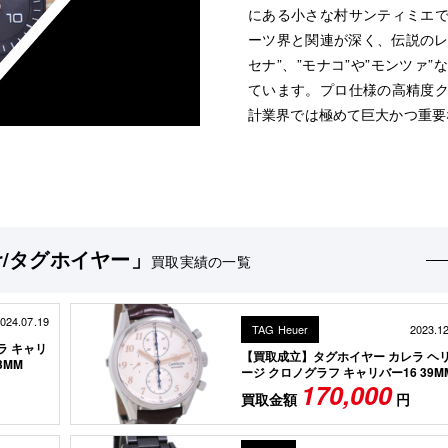
にある小さな村サンティミエ
ーツ界と関連が深く、伝説のレ
セナ”、”モナコ”や”モンツァ
ています。プロ仕様の高精度
計業界では極めて巨大かつ重要
er/タグホイヤー」
買取実績の一覧
024.07.19
TAG Heuer
2023.1
ラ キャリ
【買取成立】タグホイヤー カレラ ヘ
3MM
ージ クロノグラフ キャリバー16 39M
170,000
買取金額
円