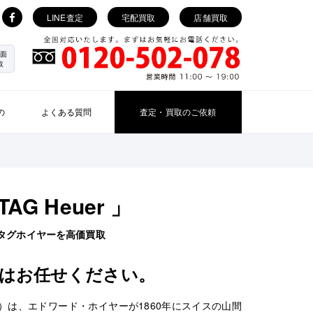
LINE査定
宅配買取
店舗買取
面
取
の
よくある質問
査定・買取のご依頼
TAG Heuer 」
タグホイヤーを高価買取
はお任せください。
ER）は、エドワード・ホイヤーが1860年にスイスの山間