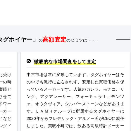
r/タグホイヤー」
高額査定
の
のヒミツは・・・
徹底的な市場調査をして査定
お受け
中古市場は常に変動しています。タグホイヤーはそ
ーの時
の中でも流行に左右されず、安定した買取価格を保
実績と
っているメーカーです。人気のカレラ、モナコ、リ
させて
ンク、アクアレーサー、フォーミュラ１、モンツ
ドワー
ァ、オウタヴィア、シルバーストーンなどがありま
ーカー
す。ＬＶＭＨグループに所属するタグホイヤーは
1など
2020年からフレデリック・アルノー氏がCEOに就任
ングド
しました。買取小町では、数ある高級時計メーカー