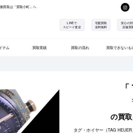
価買取は「買取小町」へ
LINEで
宅配買取
安心の対
スピード査定
送料無料
店舗買
イテム
買取実績
買取の流れ
買取できないも
「 
の買取
タグ・ホイヤー（TAG HEU