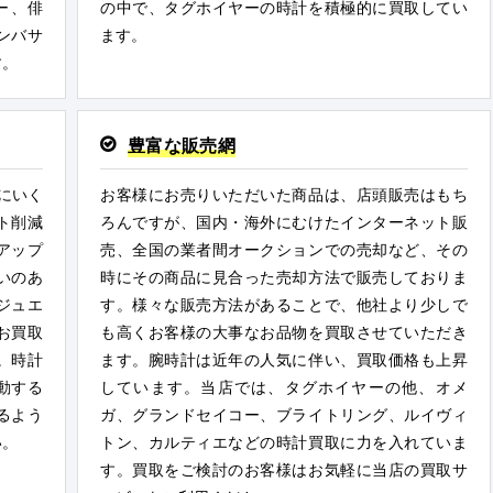
ー、俳
の中で、タグホイヤーの時計を積極的に買取してい
ンバサ
ます。
す。
豊富な販売網
にいく
お客様にお売りいただいた商品は、店頭販売はもち
ト削減
ろんですが、国内・海外にむけたインターネット販
アップ
売、全国の業者間オークションでの売却など、その
いのあ
時にその商品に見合った売却方法で販売しておりま
ジュエ
す。様々な販売方法があることで、他社より少しで
お買取
も高くお客様の大事なお品物を買取させていただき
。時計
ます。腕時計は近年の人気に伴い、買取価格も上昇
動する
しています。当店では、タグホイヤーの他、オメ
るよう
ガ、グランドセイコー、ブライトリング、ルイヴィ
い。
トン、カルティエなどの時計買取に力を入れていま
す。買取をご検討のお客様はお気軽に当店の買取サ