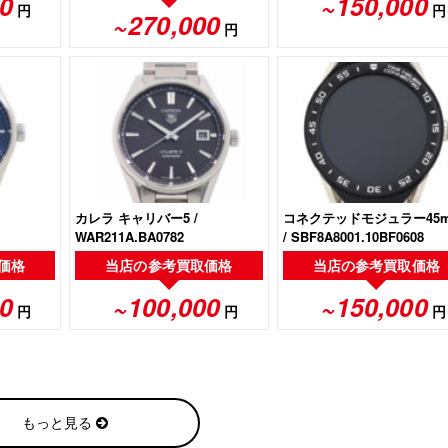
0
~150,000
円
円
~270,000
円
カレラ キャリバー5 /
コネクテッドモジュラー45
WAR211A.BA0782
/ SBF8A8001.10BF0608
価格
当店の
参考買取価格
当店の
参考買取価格
0
~100,000
~150,000
円
円
円
もっと見る