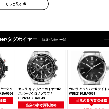
もっと見る
euer/タグホイヤー」
買取相場の一覧
ヤー2 ク
カレラ キャリバーホイヤー02
カレラ キャリバー5 デイト 
.BA0654
スポーツクロノグラフ /
WBN2110.BA0639
CBN2A1B.BA0643
価格
当店の
参考買取価格
当店の
参考買取価格