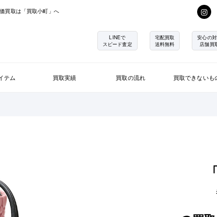
価買取は「買取小町」へ
LINEで
宅配買取
安心の対
スピード査定
送料無料
店舗買
イテム
買取実績
買取の流れ
買取できないも
「