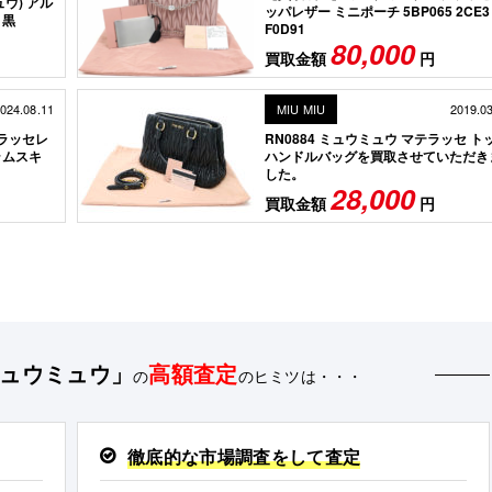
ウ) アル
ッパレザー ミニポーチ 5BP065 2CE3
 黒
F0D91
80,000
買取金額
円
024.08.11
MIU MIU
2019.0
ラッセレ
RN0884 ミュウミュウ マテラッセ ト
ラムスキ
ハンドルバッグを買取させていただき
した。
28,000
買取金額
円
/ミュウミュウ」
高額査定
の
のヒミツは・・・
徹底的な市場調査をして査定