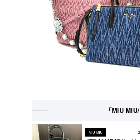
「MIU MI
MIU MIU
2