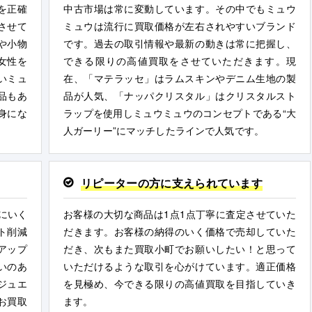
を正確
中古市場は常に変動しています。その中でもミュウ
させて
ミュウは流行に買取価格が左右されやすいブランド
や小物
です。過去の取引情報や最新の動きは常に把握し、
女性を
できる限りの高値買取をさせていただきます。現
いミュ
在、「マテラッセ」はラムスキンやデニム生地の製
品もあ
品が人気、「ナッパクリスタル」はクリスタルスト
身にな
ラップを使用しミュウミュウのコンセプトである“大
人ガーリー”にマッチしたラインで人気です。
リピーターの方に支えられています
にいく
お客様の大切な商品は1点1点丁寧に査定させていた
ト削減
だきます。お客様の納得のいく価格で売却していた
アップ
だき、次もまた買取小町でお願いしたい！と思って
いのあ
いただけるような取引を心がけています。適正価格
ジュエ
を見極め、今できる限りの高値買取を目指していき
お買取
ます。