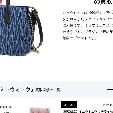
の買取
ミュウミュウは1993年にプ
ダが創立したファッションブ
に人気です。ミュウミュウと
たそうです。プラダより若い
印象のブランドです。
U/ミュウミュウ」
買取実績の一覧
MIU MIU
2024.0
025.06.03
【買取成立】ミュウミュウ マテラッセ