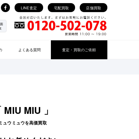
LINE査定
宅配買取
店舗買取
面
取
の
よくある質問
査定・買取のご依頼
 MIU MIU 」
ミュウミュウを高価買取