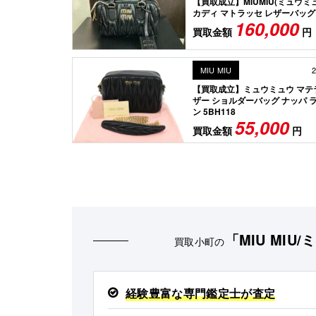
【買取成立】MIUMIU(ミュウミュ
カディ マトラッセ レザーバッグ
160,000
買取金額
円
MIU MIU
2
【買取成立】ミュウミュウ マテ
ザー ショルダーバッグ ナッパ 
ン 5BH118
55,000
買取金額
円
「MIU MIU
買取小町の
経験豊富な専門鑑定士が査定