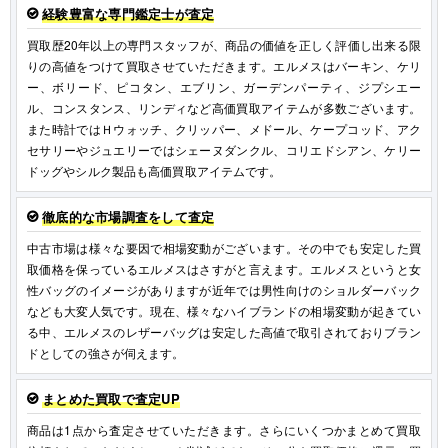
経験豊富な専門鑑定士が査定
買取歴20年以上の専門スタッフが、商品の価値を正しく評価し出来る限
りの高値をつけて買取させていただきます。エルメスはバーキン、ケリ
ー、ボリード、ピコタン、エブリン、ガーデンパーティ、ジプシエー
ル、コンスタンス、リンディなど高価買取アイテムが多数ございます。
また時計ではＨウォッチ、クリッパー、メドール、ケープコッド、アク
セサリーやジュエリーではシェーヌダンクル、コリエドシアン、ケリー
ドッグやシルク製品も高価買取アイテムです。
徹底的な市場調査をして査定
中古市場は様々な要因で相場変動がございます。その中でも安定した買
取価格を保っているエルメスはさすがと言えます。エルメスというと女
性バッグのイメージがありますが近年では男性向けのショルダーバック
なども大変人気です。現在、様々なハイブランドの相場変動が起きてい
る中、エルメスのレザーバッグは安定した高値で取引されておりブラン
ドとしての強さが伺えます。
まとめた買取で査定UP
商品は1点から査定させていただきます。さらにいくつかまとめて買取