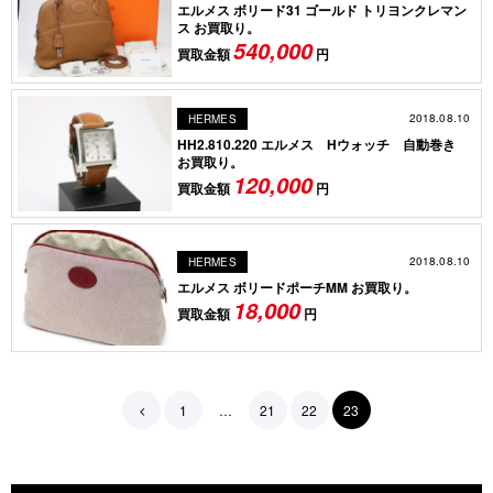
エルメス ボリード31 ゴールド トリヨンクレマン
ス お買取り。
540,000
買取金額
円
2018.08.10
HERMES
HH2.810.220 エルメス Hウォッチ 自動巻き
お買取り。
120,000
買取金額
円
2018.08.10
HERMES
エルメス ボリードポーチMM お買取り。
18,000
買取金額
円
1
…
21
22
23