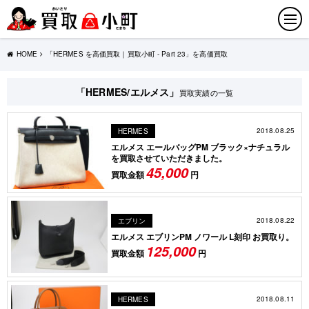
HOME
「HERMES を高価買取｜買取小町 - Part 23」を高価買取
「HERMES/エルメス」
買取実績の一覧
2018.08.25
HERMES
エルメス エールバッグPM ブラック×ナチュラル
を買取させていただきました。
45,000
買取金額
円
2018.08.22
エブリン
エルメス エブリンPM ノワール L刻印 お買取り。
125,000
買取金額
円
2018.08.11
HERMES