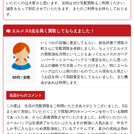
いただくのは大変かと思います。次回はぜひ宅配買取もご利用ください。
誠意をもって対応させていただきます。またのご利用をお待ちしておりま
す。
エルメス2点を高く買取してもらえました！
いくつかの店舗に査定してもらい、総合評価で買取小
町さんに宅配買取を依頼しました。ちょうどエルメス
の買取強化月間ということもあってエルメスのガーデ
ンパーティとエールバッグ２つ査定を出したら思った
以上の価格で引き取っていただけました。特にエール
バッグはだいぶ前の古いものでしたら現在も人気とい
うお話を伺って高額査定をしてもらいました。また機
30代 / 女性
会があれば利用します。
当店からのコメント
この度は、当店の宅配買取をご利用いただきありがとうございました。2点
まとめて売却していただくことで買取UPのキャンペーンを行っている期間
であったため、さらに高価買取させていただきました。お売りいただいた
エールバッグは生産終了からだいぶたちますが根強い人気があり、中古で
しか手に入らないため買取強化しているアイテムです。多少の劣化は否め
ませんでしたがまだまだご利用可能のバッグでしたので頑張らせていただ