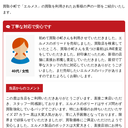
買取小町で「エルメス」の買取を利用されたお客様の声の一部をご紹介いたし
ます。
丁寧な対応で安心です
初めて買取小町さんを利用させていただきました。エ
ルメスのボリードを売却しました。買取店を検索して
いたところ、買取小町さんを見つけ最初はLINE査定
をしていただきました。好印象だったため、新宿の店
舗に直接お邪魔し査定していただきました。親切で丁
寧なスタッフの方に対応していただきありがとうござ
いました。まだ売却したいエルメスのバッグがありま
40代 / 女性
すのでまたよろしくお願いします。
当店からのコメント
この度は当店をご利用いただきありがとうございます。直接ご来店いただ
き、スタッフ一同感謝しております。エルメスのボリードはサイズ問わず
買取強化しているバッグでございます。特にお客様のお持ちいただいたサ
イズ 27 カラー 黒は大変人気があり、常に入手困難となっております。限
界まで頑張らせていただきましたが、買取価格にご満足いただけたようで
安心しました。エルメス製品のボックスは大変大きく、直接店頭にお持ち