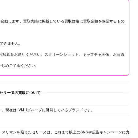
は変動します。買取実績に掲載している買取価格は買取金額を保証するもの
はできません。
のお写真をお送りください。スクリーンショット、キャプチャ画像、お写真
かじめご了承ください。
セリーヌの買取について
す。現在はLVMHグループに所属しているブランドです。
ィ・スリマンを迎えたセリーヌは、これまで以上にSNSや広告キャンペーンに力