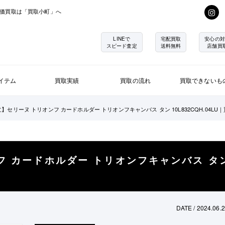
価買取は「買取小町」へ
LINEで
宅配買取
安心の対
スピード査定
送料無料
店舗買
イテム
買取実績
買取の流れ
買取できないも
】セリーヌ トリオンフ カードホルダー トリオンフキャンバス タン 10L832CQH.04LU
フ カードホルダー トリオンフキャンバス タ
DATE / 2024.06.