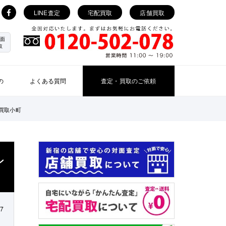
LINE査定
宅配買取
店舗買取
面
取
の
よくある質問
査定・買取のご依頼
｜買取小町
ン
27