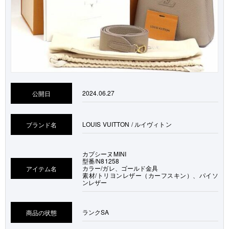
2024.06.27
公開日
LOUIS VUITTON / ルイヴィトン
ブランド名
カプシーヌMINI
型番/N81258
カラー/ガレ、ゴールド金具
アイテム名
素材/トリヨンレザー（カーフスキン）、パイソ
ンレザー
ランク
SA
商品の状態