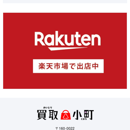
〒160-0022