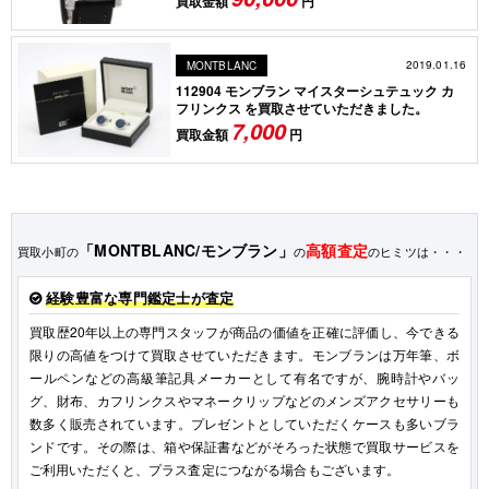
買取金額
円
2019.01.16
MONTBLANC
112904 モンブラン マイスターシュテュック カ
フリンクス を買取させていただきました。
7,000
買取金額
円
「MONTBLANC/モンブラン」
高額査定
買取小町の
の
のヒミツは・・・
経験豊富な専門鑑定士が査定
買取歴20年以上の専門スタッフが商品の価値を正確に評価し、今できる
限りの高値をつけて買取させていただきます。モンブランは万年筆、ボ
ールペンなどの高級筆記具メーカーとして有名ですが、腕時計やバッ
グ、財布、カフリンクスやマネークリップなどのメンズアクセサリーも
数多く販売されています。プレゼントとしていただくケースも多いブラ
ンドです。その際は、箱や保証書などがそろった状態で買取サービスを
ご利用いただくと、プラス査定につながる場合もございます。