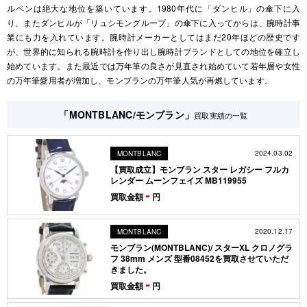
ルペンは絶大な地位を築いています。1980年代に「ダンヒル」の傘下に入
り、またダンヒルが「リュシモングループ」の傘下に入ってからは、腕時計事
業にも力を入れています。腕時計メーカーとしてはまだ20年ほどの歴史です
が、世界的に知られる腕時計を作り出し腕時計ブランドとしての地位を確立し
始めています。また最近では万年筆の良さが見直され始めていて若年層や女性
の万年筆愛用者が増加し、モンブランの万年筆人気が再燃しています。
「MONTBLANC/モンブラン」
買取実績の一覧
2024.03.02
MONTBLANC
【買取成立】モンブラン スター レガシー フルカ
レンダー ムーンフェイズ MB119955
-
買取金額
円
2020.12.17
MONTBLANC
モンブラン(MONTBLANC)/ スターXL クロノグラ
フ 38mm メンズ 型番08452を買取させていただ
きました。
-
買取金額
円