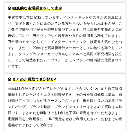
徹底的な市場調査をして査定
中古市場は常に変動しています。インターネットやスマホの普及によ
り、文字を書くことに遠のいている方たちもいるかもしれませんが、こ
こ数年で筆記用品がまた脚光を浴びています。特に高級万年筆の人気が
再燃しており、男性だけでなく若年層や女性の愛用者も増えています。
万年筆のモデルとして「マイスターシュティック」は定番人気のひとつ
です。またここ20年ほど高級腕時計メーカーとしての地位も確立してい
ます。クロノグラフメーカーで有名なミネルバと共同で研究機関を設立
し、そこで製造されたムーブメントがモンブランの腕時計に使用されて
います。
まとめた買取で査定額UP
商品は1点から査定させていただきます。さらにいくつかまとめて買取
依頼をしていただくとコスト削減ができ、その分を買取価格に還元、買
取価格アップにつながるケースもございます。弊社取り扱いのあるブラ
ンドバッグ、ブランド時計、ブランドジュエリーはまとめて買取は大歓
迎です。まとめたお買取りでも1点1点丁寧に査定させていただきます。
宅配買取をご利用前に、LINE査定をぜひご利用ください。おおよその査
定額がすぐわかって便利です。