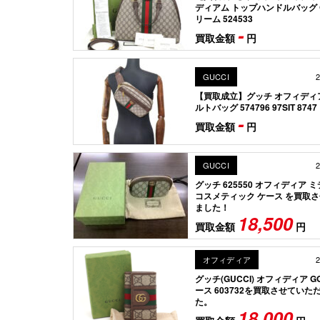
ディアム トップハンドルバッグ 
リーム 524533
-
買取金額
円
GUCCI
2
【買取成立】グッチ オフィディア
ルトバッグ 574796 97SIT 8747
-
買取金額
円
GUCCI
2
グッチ 625550 オフィディア 
コスメティック ケース を買取
ました！
18,500
買取金額
円
オフィディア
2
グッチ(GUCCI) オフィディア 
ース 603732を買取させていた
た。
18,000