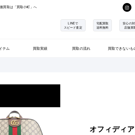
価買取は「買取小町」へ
LINEで
宅配買取
安心の対
スピード査定
送料無料
店舗買
イテム
買取実績
買取の流れ
買取できないも
オフィディア