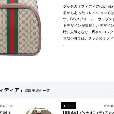
グッチのオフィディア(Ophid
前からあったコレクションで
す。GGスプリーム、ウェブス
るデザインが集結したデザイ
時に人気となり、現在のコレク
買取小町では、グッチのオフィ
。
ィディア」
買取実績の一覧
023.12.10
GUCCI
2023.0
 GG ミ
【買取成立】グッチ オフィディア カ