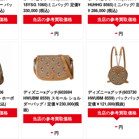
ダー バッ
18YSG 1060)ミニバッグ/ 定価¥
HUHHG 8565)ミニバッグ/ 
込)
330,000 (税込)
¥ 286,000 (税込)
価格
当店の
参考買取価格
当店の
参考買取価格
-
-
円
円
06
ディズニーxグッチ(602694
ディズニーxグッチ(‎603730
ル ホーボ
HWUBM 8559) スモール ショル
HWUBM 8559) バックパック
(税込)
ダーバッグ / 定価￥230,000(税
定価￥121,000(税抜)
抜)
価格
当店の
参考買取価格
当店の
参考買取価格
-
円
-
円