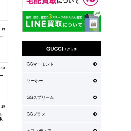
2.13
モー
GUCCI
/ グッチ
GGマーモント
9.03
モー
ソーホー
GGスプリーム
7.29
GGプラス
ル
買取
オフィディア