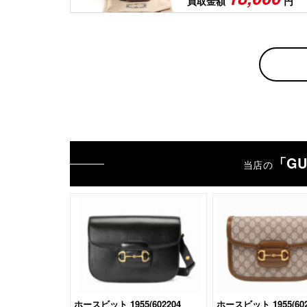
買取金額
円
「GU
当店の
ホースビット 1955(‎602204
ホースビット 1955(‎602