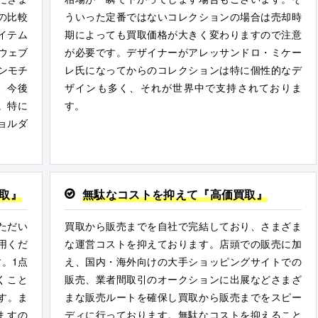
の比較
ういった定番ではないコレクションの場合は売却時
イテム
期によっても買取価格が大きく変わりますので注意
ウェブ
が必要です。デザイナーがアレッサンドロ・ミケー
ンモチ
レ氏になってからのコレクションは特に個性的なデ
、今後
ザインも多く、それが世界中で支持されておりま
。特に
す。
ョルダ
取』
無駄なコストを抑えて『高価買取』
ただい
買取から販売までを自社で完結しており、さまざま
用くだ
な運営コストを抑えております。店頭での販売に加
。1点
え、国内・海外向けの大手ショッピングサイトでの
くこと
販売、業者間取引のオークションに出展などさまざ
す。ま
まな販売ルートを確保し買取から販売までをスピー
ますの
ディに行っております。無駄なコストを抑えること