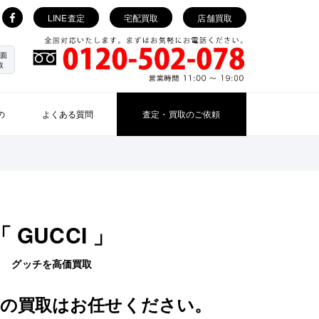
LINE査定
宅配買取
店舗買取
面
取
の
よくある質問
査定・買取のご依頼
「 GUCCI 」
グッチを高価買取
の買取はお任せください。