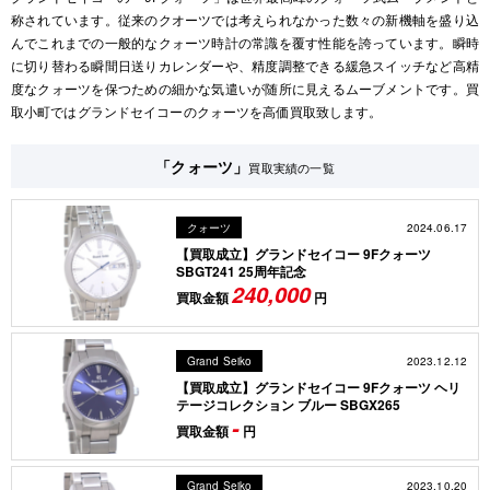
称されています。従来のクオーツでは考えられなかった数々の新機軸を盛り込
んでこれまでの一般的なクォーツ時計の常識を覆す性能を誇っています。瞬時
に切り替わる瞬間日送りカレンダーや、精度調整できる緩急スイッチなど高精
度なクォーツを保つための細かな気遣いが随所に見えるムーブメントです。買
取小町ではグランドセイコーのクォーツを高価買取致します。
「クォーツ」
買取実績の一覧
2024.06.17
クォーツ
【買取成立】グランドセイコー 9Fクォーツ
SBGT241 25周年記念
240,000
買取金額
円
2023.12.12
Grand Seiko
【買取成立】グランドセイコー 9Fクォーツ ヘリ
テージコレクション ブルー SBGX265
-
買取金額
円
2023.10.20
Grand Seiko