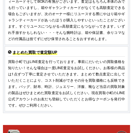
ィーカードそしてBOXの有無がございます。査定はもちろん本体のみで
も行っていますし、箱やギャランティカードがなくても高額査定できる
場合もございますが、次のオーナー様にリユースする際にやはり箱やギ
ャランティーカードがあったほうが購入しやすいといったことがござい
ます。すぐリユースにつながる=高額査定にもつながってきます。いず
れ手放すかもしれない・・・そんな腕時計は、箱や保証書、余りコマな
どの付属品は捨てずにぜひ保管されることをおすすめします。
まとめた買取で査定額UP
買取小町ではLINE査定を行っております。事前にだいたいの買取価格を
知りたい！そんな場合は一度LINE査定をお試しください。お客様の商品
は1点ずつ丁寧に査定させていただきます。まとめて数点査定に出して
いただくことにより、コスト削減ができその分を買取価格にも反映でき
ます。バッグ、財布、時計、ジュエリー、洋服、靴など当店の買取対象
の製品はぜひまとめた買取査定をお試しください。現在買取小町のLINE
公式アカウントのお友だち登録していただくとお得なクーポンを発行中
です。ぜひご利用ください。