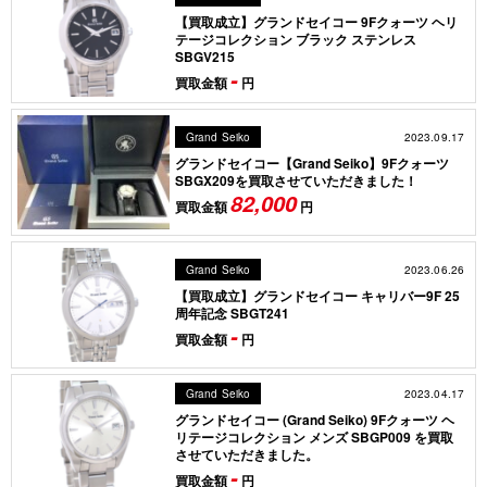
【買取成立】グランドセイコー 9Fクォーツ ヘリ
テージコレクション ブラック ステンレス
SBGV215
-
買取金額
円
2023.09.17
Grand Seiko
グランドセイコー【Grand Seiko】9Fクォーツ
SBGX209を買取させていただきました！
82,000
買取金額
円
2023.06.26
Grand Seiko
【買取成立】グランドセイコー キャリバー9F 25
周年記念 SBGT241
-
買取金額
円
2023.04.17
Grand Seiko
グランドセイコー (Grand Seiko) 9Fクォーツ ヘ
リテージコレクション メンズ SBGP009 を買取
させていただきました。
-
買取金額
円