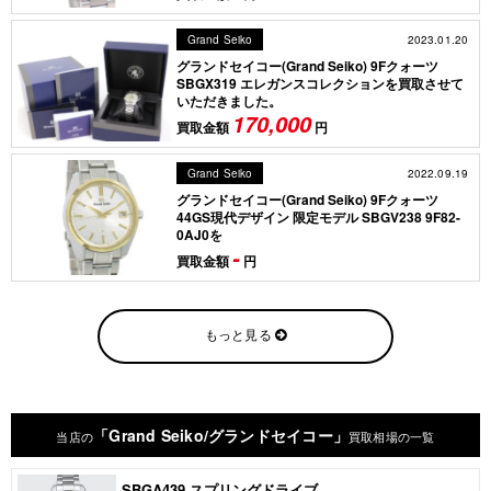
2023.01.20
Grand Seiko
グランドセイコー(Grand Seiko) 9Fクォーツ
SBGX319 エレガンスコレクションを買取させて
いただきました。
170,000
買取金額
円
2022.09.19
Grand Seiko
グランドセイコー(Grand Seiko) 9Fクォーツ
44GS現代デザイン 限定モデル SBGV238 9F82-
0AJ0を
-
買取金額
円
もっと見る
「Grand Seiko/グランドセイコー」
当店の
買取相場の一覧
SBGA439 スプリングドライブ