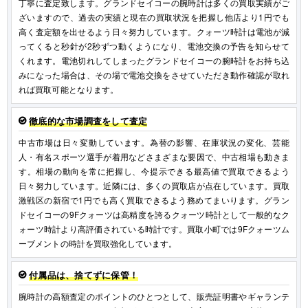
丁寧に査定致します。グランドセイコーの腕時計は多くの買取実績がご
ざいますので、過去の実績と現在の買取状況を把握し他店より1円でも
高く査定額を出せるよう日々努力しています。クォーツ時計は電池が減
ってくると秒針が2秒ずつ動くようになり、電池交換の予告を知らせて
くれます。電池切れしてしまったグランドセイコーの腕時計をお持ち込
みになった場合は、その場で電池交換をさせていただき動作確認が取れ
れば買取可能となります。
徹底的な市場調査をして査定
中古市場は日々変動しています。為替の影響、在庫状況の変化、芸能
人・有名スポーツ選手が着用などさまざまな要因で、中古相場も動きま
す。相場の動向を常に把握し、今提示できる最高値で買取できるよう
日々努力しています。近隣には、多くの買取店が点在しています。買取
激戦区の新宿で1円でも高く買取できるよう務めてまいります。グラン
ドセイコーの9Fクォーツは高精度を誇るクォーツ時計として一般的なク
ォーツ時計より高評価されている時計です。買取小町では9Fクォーツム
ーブメントの時計を買取強化しています。
付属品は、捨てずに保管！
腕時計の高額査定のポイントのひとつとして、販売証明書やギャランテ