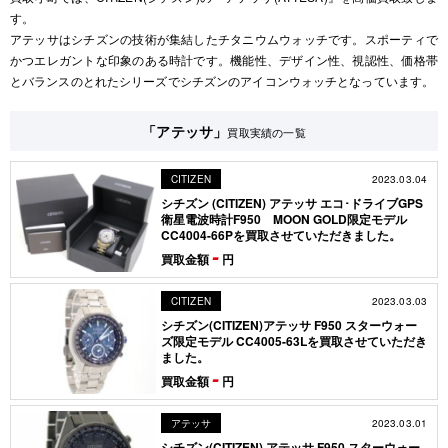
す。
アテッサはシチズンの技術が集結したチタニウムウォッチです。スポーティで
かつエレガントな印象のある時計です。機能性、デザイン性、視認性、価格帯
とバランスのとれたシリーズでシチズンのアイコンウォッチとなっています。
「アテッサ」
買取実績の一覧
2023.03.04
CITIZEN
シチズン (CITIZEN) アテッサ エコ･ドライブGPS
衛星電波時計F950 MOON GOLD限定モデル
CC4004-66Pを買取させていただきました。
-
買取金額
円
2023.03.03
CITIZEN
シチズン(CITIZEN)アテッサ F950 スターウォー
ズ限定モデル CC4005-63Lを買取させていただき
ました。
-
買取金額
円
2023.03.01
アテッサ
シチズン(CITIZEN) アテッサ F950 スターウォー