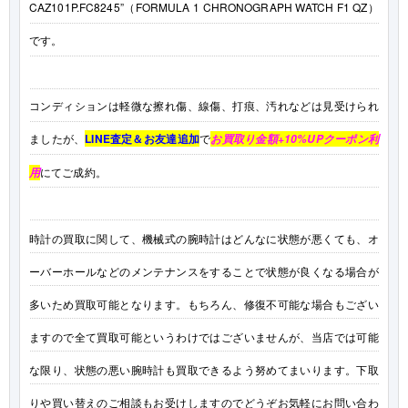
CAZ101P.FC8245”（FORMULA 1 CHRONOGRAPH WATCH F1 QZ）
です。
コンディションは軽微な擦れ傷、線傷、打痕、汚れなどは見受けられ
ましたが、
LINE査定＆お友達追加
で
お買取り金額+10%UPクーポン利
にてご成約。
用
時計の買取に関して、機械式の腕時計はどんなに状態が悪くても、オ
ーバーホールなどのメンテナンスをすることで状態が良くなる場合が
多いため買取可能となります。もちろん、修復不可能な場合もござい
ますので全て買取可能というわけではございませんが、当店では可能
な限り、状態の悪い腕時計も買取できるよう努めてまいります。下取
りや買い替えのご相談もお受けしますのでどうぞお気軽にお問い合わ