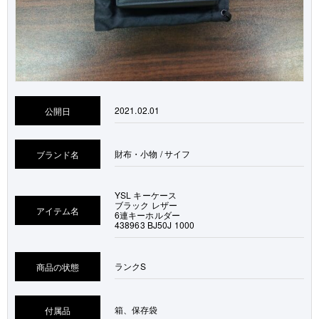
2021.02.01
公開日
財布・小物 / サイフ
ブランド名
YSL キーケース
ブラック レザー
アイテム名
6連キーホルダー
438963 BJ50J 1000
ランク
S
商品の状態
箱、保存袋
付属品