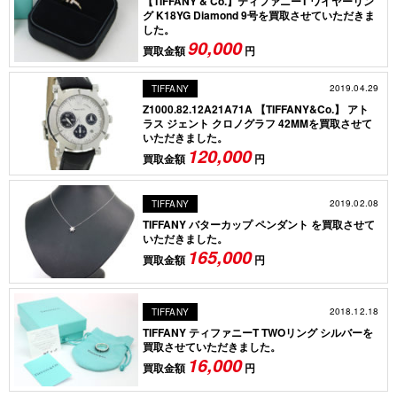
【TIFFANY & Co.】ティファニーT ワイヤーリン
グ K18YG Diamond 9号を買取させていただきま
した。
90,000
買取金額
円
2019.04.29
TIFFANY
Z1000.82.12A21A71A 【TIFFANY&Co.】 アト
ラス ジェント クロノグラフ 42MMを買取させて
いただきました。
120,000
買取金額
円
2019.02.08
TIFFANY
TIFFANY バターカップ ペンダント を買取させて
いただきました。
165,000
買取金額
円
2018.12.18
TIFFANY
TIFFANY ティファニーT TWOリング シルバーを
買取させていただきました。
16,000
買取金額
円