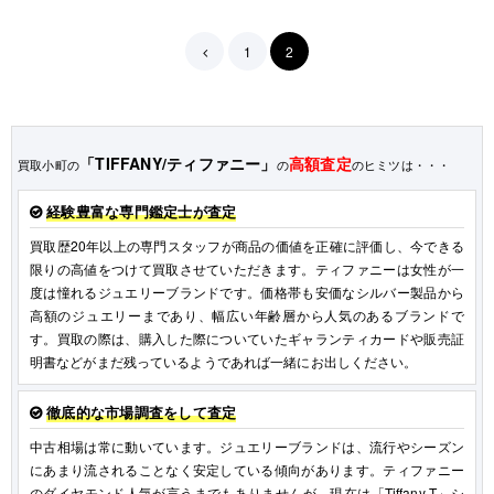
1
2
「TIFFANY/ティファニー」
高額査定
買取小町の
の
のヒミツは・・・
経験豊富な専門鑑定士が査定
買取歴20年以上の専門スタッフが商品の価値を正確に評価し、今できる
限りの高値をつけて買取させていただきます。ティファニーは女性が一
度は憧れるジュエリーブランドです。価格帯も安価なシルバー製品から
高額のジュエリーまであり、幅広い年齢層から人気のあるブランドで
す。買取の際は、購入した際についていたギャランティカードや販売証
明書などがまだ残っているようであれば一緒にお出しください。
徹底的な市場調査をして査定
中古相場は常に動いています。ジュエリーブランドは、流行やシーズン
にあまり流されることなく安定している傾向があります。ティファニー
のダイヤモンド人気が言うまでもありませんが、現在は「Tiffany T」シ