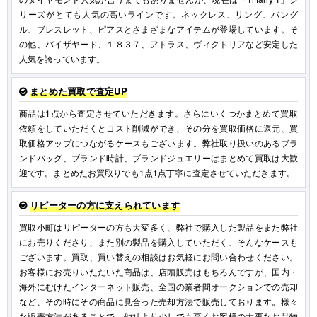
リーズがとても人気の高いラインです。ネックレス、リング、バング
ル、ブレスレット、ピアスとさまざまなアイテムが登場しています。そ
の他、バイザヤード、１８３７、アトラス、ヴィクトリアなど安定した
人気を誇っています。
まとめた買取で査定UP
商品は1点から査定させていただきます。さらにいくつかまとめて買取
依頼をしていただくとコスト削減ができ、その分を買取価格に還元、買
取価格アップにつながるケースもございます。弊社取り扱いのあるブラ
ンドバッグ、ブランド時計、ブランドジュエリーはまとめて買取は大歓
迎です。まとめたお買取りでも1点1点丁寧に査定させていただきます。
リピーターの方に支えられています
買取小町はリピーターの方も大変多く、弊社で購入した製品をまた弊社
にお売りくださり、また別の製品を購入していただく、そんなケースも
ございます。買取、買い替えの相談はお気軽にお問い合わせください。
お客様にお売りいただいた商品は、店頭販売はもちろんですが、国内・
海外にむけたインターネット販売、全国の業者間オークションでの売却
など、その時にその商品に見合った売却方法で販売しております。様々
な販売方法があることで、他社より少しでも高くお客様の大事なお品物