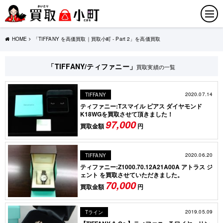
HOME
「TIFFANY を高価買取｜買取小町 - Part 2」を高価買取
「TIFFANY/ティファニー」
買取実績の一覧
2020.07.14
TIFFANY
ティファニー:Tスマイル ピアス ダイヤモンド
K18WGを買取させて頂きました！
97,000
買取金額
円
2020.06.20
TIFFANY
ティファニー:Z1000.70.12A21A00A アトラス ジ
ェント を買取させていただきました。
70,000
買取金額
円
2019.05.09
Tライン