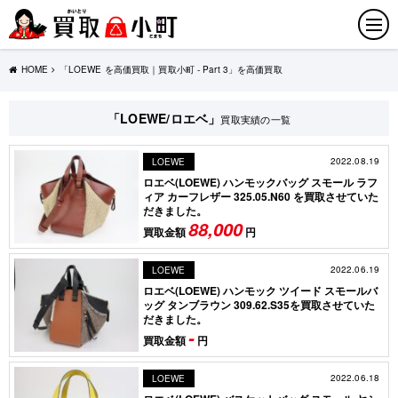
HOME
「LOEWE を高価買取｜買取小町 - Part 3」を高価買取
「LOEWE/ロエベ」
買取実績の一覧
2022.08.19
LOEWE
ロエベ(LOEWE) ハンモックバッグ スモール ラフ
ィア カーフレザー 325.05.N60 を買取させていた
だきました。
88,000
買取金額
円
2022.06.19
LOEWE
ロエベ(LOEWE) ハンモック ツイード スモールバ
ッグ タンブラウン 309.62.S35を買取させていた
だきました。
-
買取金額
円
2022.06.18
LOEWE