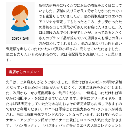
新宿の伊勢丹に行くたびにお店の看板をよく目にして
いました。店舗の入り口が良く分からなかったのでい
つも素通りしていましたが、他の買取店舗でロエベの
アマソナを査定してもらったところ、少し安かったた
め勇気を出して買取小町さんのお店に入りました。入
口は階段のみで少し不安でしたが、入ってみるとたく
さんのブランド品が並んでいて店員さんも感じの良い
20代 / 女性
方が対応してくれました。他の店舗より1万円も高い
査定額を出していただいたので買取小町さんに売らせていただきました。
他にも売りたいものがあるので、次は宅配買取をお願いしようと思いま
す。
当店からのコメント
先日は、ご来店ありがとうございました。富士そばさんのビルの3階が店舗
となっているため少々場所がわかりにくく、大変ご迷惑をおかけしまし
た。次回から、ぜひ宅配買取もご利用ください。ご連絡をいただければ速
やかに宅配キットを発送させていただきます。事前にフリーダイヤル、ま
たはLINE査定をしていただければおおよその査定金額もお出しできますの
でぜひご利用ください。ロエベは季節ごとに魅力あるコレクションが発売
され、当店は買取強化ブランドのひとつとなっています。2013年からジョ
ナサン・アンダーソン氏がデザイナーに就任しロエベの人気に火が付きま
す。「ハンモック」、「パズル」バッグ等がロエベの人気コレクションと