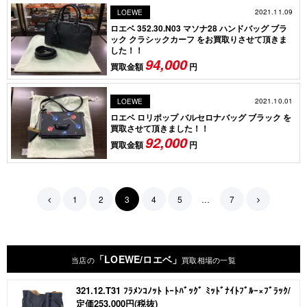
2021.11.09
LOEWE
ロエベ 352.30.N03 マソナ28 ハンドバッグ ブラ
ック クラシックカーフ をお買取りさせて頂きま
した！！
94,000
買取金額
円
2021.10.01
LOEWE
ロエベ ロリポップ バルセロナバッグ ブラック を
買取させて頂きました！！
92,000
買取金額
円
1
2
3
4
5
…
7
「LOEWE/ロエベ」
当店の
買取相場の一覧
321.12.T31 ﾌﾗﾒﾝｺﾉｯﾄ ﾄｰﾄﾊﾞｯｸﾞ ﾐｯﾄﾞﾅｲﾄﾌﾞﾙｰ×ﾌﾞﾗｯｸ/
定価253,000円(税抜)