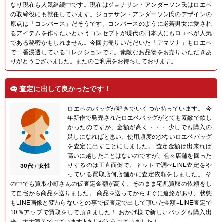
なり現在も人気継続中です。現在はジョナサン・アンダーソン氏はロエベ
の取締役にも就任しています。ジョナサン・アンダーソン氏のデザインの
原点は「コンバース」だそうです。コンバースのように老若男女に愛され
るアイテムを作りたいというコンセプトが現代の日本人にもロエベが人気
である秘密かもしれません。今回お売りいただいた「アマソナ」もロエベ
で一番浸透しているコレクションです。素敵なお品物をお売りいただきあ
りがとうございました。またのご利用をお待ちしております。
査定に出して良かったです！
ロエベのバッグが好きでいくつか持っています。 今
年新作で発売されたロエベバッグがとても素敵で欲し
かったのですが、金額が高く・・・ 少しでも購入の
足しになればと思い、使用頻度の少ないロエベバッグ
を査定に出すことにしました。 査定金額は出来れば
高いに越したことはないのですが、色々店舗を回った
りするのは正直面倒で、ネットで調べLINE査定をや
30代 / 女性
っている買取店何店舗かに査定依頼をしました。 そ
の中でも買取小町さんの仮査定金額が高く、そのまま宅配買取の依頼をし
て自宅から商品を送りました。 商品を送ってからすぐに連絡があり、状態
もLINE画像と変わらないとの事で仮査定で出して頂いた金額+LINE査定で
10％アップで買取をして頂きました！ おかげ様で新しいバッグも購入出
来、大大満足でございます♪ありがとうございました！