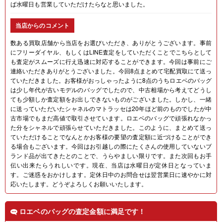
ば水曜日も営業していただけたらなと思いました。
当店からのコメント
数ある買取店舗から当店をお選びいただき、ありがとうございます。事前
にフリーダイヤル、もしくはLINE査定をしていただくことでこちらとして
も査定がスムーズに行え迅速に対応することができます。今回は事前にご
連絡いただきありがとうございました。今回8点まとめて宅配買取にて送っ
ていただきました。お客様がおっしゃったように8点のうちロエベのバッグ
は少し年代が古いモデルのバッグでしたので、中古相場から考えてどうし
ても少額しか査定額をお出しできないものがございました。しかし、一緒
に送っていただいたシャネルのマトラッセは20年ほど前のものでしたが中
古市場でもまだ高値で取引させています。ロエベのバッグで頑張れなかっ
た分をシャネルで頑張らせていただきました。このように、まとめて送っ
ていただけることでなんとかお客様の要望の査定額に近づけることができ
る場合もございます。今回はお引越しの際にたくさんの使用していないブ
ランド品が出てきたとのことで、うらやましい限りです。また次回もお手
伝い出来たらうれしいです。現在、当店は水曜日が定休日となっていま
す。ご迷惑をおかけします。定休日中のお問合せは翌営業日に速やかに対
応いたします。どうぞよろしくお願いいたします。
ロエベのバッグの査定金額に満足です！