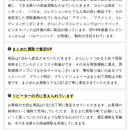
握し、できる限りの高値買取をさせていただきます。ロエベは現在「ハ
ンモック」「パズル」コレクションがとても人気の高い製品です。その
他安定した買取価格が出ているものは「アマソナ」「フラメンコ」コレ
クションがございます。さらにメンズコレクションではバックパック、
ビジネスバックは評価の高い製品が揃っています。2019年春夏コレクシ
ョンからは「バルーンバッグ」が登場し、動向が注目されています。
まとめた買取で査定UP
商品は1点から査定させていただきます。さらにいくつかまとめて買取
依頼をしていただくとコスト削減ができ、その分を買取価格に還元、買
取価格アップにつながるケースもございます。弊社取り扱いのあるブラ
ンドバッグ、ブランド時計、ブランドジュエリーはまとめて買取は大歓
迎です。まとめたお買取りでも1点1点丁寧に査定させていただきます。
リピーターの方に支えられています
お客様の大切な商品は1点1点丁寧に査定させていただきます。お客様の
納得のいく価格で売却していただき、次もまた買取小町でお願いした
い！と思っていただけるような取引を心がけています。適正価格を見極
め、今できる限りの高値買取を目指していきます。