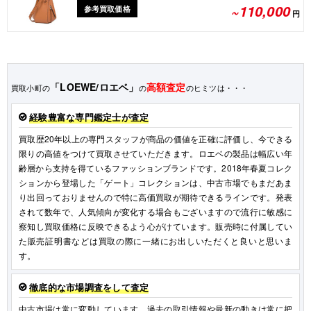
~110,000
参考買取価格
円
「LOEWE/ロエベ」
高額査定
買取小町の
の
のヒミツは・・・
経験豊富な専門鑑定士が査定
買取歴20年以上の専門スタッフが商品の価値を正確に評価し、今できる
限りの高値をつけて買取させていただきます。ロエベの製品は幅広い年
齢層から支持を得ているファッションブランドです。2018年春夏コレク
ションから登場した「ゲート」コレクションは、中古市場でもまだあま
り出回っておりませんので特に高価買取が期待できるラインです。発表
されて数年で、人気傾向が変化する場合もございますので流行に敏感に
察知し買取価格に反映できるよう心がけています。販売時に付属してい
た販売証明書などは買取の際に一緒にお出しいただくと良いと思いま
す。
徹底的な市場調査をして査定
中古市場は常に変動しています。過去の取引情報や最新の動きは常に把