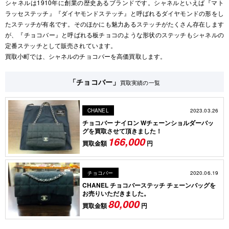
シャネルは1910年に創業の歴史あるブランドです。シャネルといえば『マト
ラッセステッチ』『ダイヤモンドステッチ』と呼ばれるダイヤモンドの形をし
たステッチが有名です。そのほかにも魅力あるステッチがたくさん存在します
が、『チョコバー』と呼ばれる板チョコのような形状のステッチもシャネルの
定番ステッチとして販売されています。
買取小町では、シャネルのチョコバーを高価買取します。
「チョコバー」
買取実績の一覧
2023.03.26
CHANEL
チョコバー ナイロン Wチェーンショルダーバッ
グを買取させて頂きました！
166,000
買取金額
円
2020.06.19
チョコバー
CHANEL チョコバーステッチ チェーンバッグを
お売りいただきました。
80,000
買取金額
円