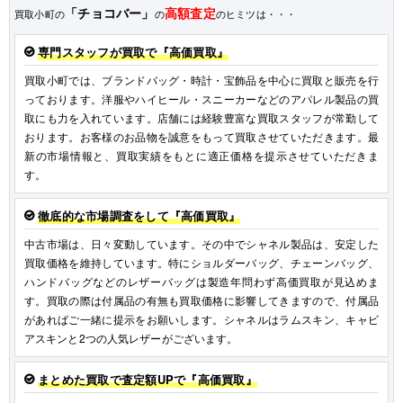
「チョコバー」
高額査定
買取小町の
の
のヒミツは・・・
専門スタッフが買取で『高価買取』
買取小町では、ブランドバッグ・時計・宝飾品を中心に買取と販売を行
っております。洋服やハイヒール・スニーカーなどのアパレル製品の買
取にも力を入れています。店舗には経験豊富な買取スタッフが常勤して
おります。お客様のお品物を誠意をもって買取させていただきます。最
新の市場情報と、買取実績をもとに適正価格を提示させていただきま
す。
徹底的な市場調査をして『高価買取』
中古市場は、日々変動しています。その中でシャネル製品は、安定した
買取価格を維持しています。特にショルダーバッグ、チェーンバッグ、
ハンドバッグなどのレザーバッグは製造年問わず高価買取が見込めま
す。買取の際は付属品の有無も買取価格に影響してきますので、付属品
があればご一緒に提示をお願いします。シャネルはラムスキン、キャビ
アスキンと2つの人気レザーがございます。
まとめた買取で査定額UPで『高価買取』