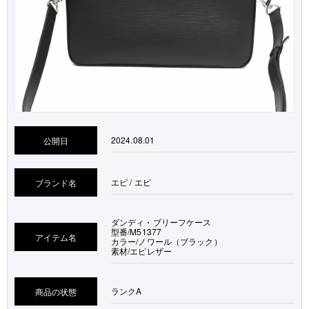
2024.08.01
公開日
エピ / エピ
ブランド名
ダンディ・ブリーフケース
型番/M51377
アイテム名
カラー/ノワール（ブラック）
素材/エピレザー
ランク
A
商品の状態