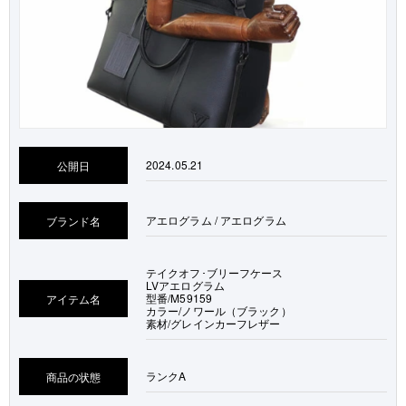
2024.05.21
公開日
アエログラム / アエログラム
ブランド名
テイクオフ･ブリーフケース
LVアエログラム
型番/M59159
アイテム名
カラー/ノワール（ブラック）
素材/グレインカーフレザー
ランク
A
商品の状態