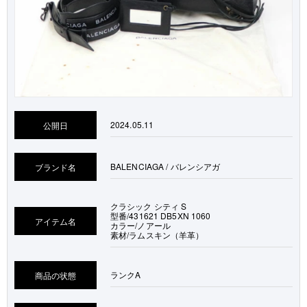
2024.05.11
公開日
BALENCIAGA / バレンシアガ
ブランド名
クラシック シティ S
型番/431621 DB5XN 1060
アイテム名
カラー/ノアール
素材/ラムスキン（羊革）
ランク
A
商品の状態