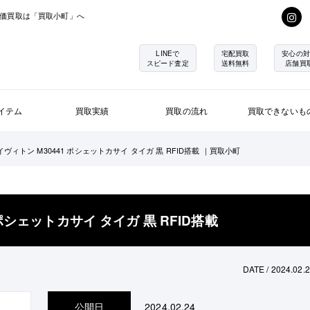
価買取は「買取小町」へ
LINEで
宅配買取
安心の対
スピード査定
送料無料
店舗買
イテム
買取実績
買取の流れ
買取できないも
ィトン M30441 ポシェットカサイ タイガ 黒 RFID搭載 ｜買取小町
ポシェットカサイ タイガ 黒 RFID搭載
DATE / 2024.02.
公開日
2024.02.24