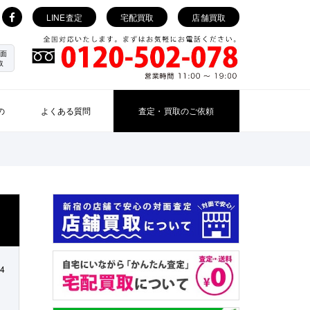
LINE査定
宅配買取
店舗買取
面
取
の
よくある質問
査定・買取のご依頼
24