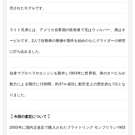
売されたモデルです。
ライト兄弟とは、アメリカ合衆国の技術者で兄はウィルバー、弟はオ
ービルです。2人で自動車の整備や製作を始めのちにグライダーの研究
に打ち込みました。
自身でプロペラやエンジンを製作し1903年に世界初、弟のオービルが
動力による飛行に12秒間、約37ｍ成功し航空史上の歴史的な1日とな
りました。
今回の査定について
2003年に国内正規店で購入されたブライトリング モンブリラン1903