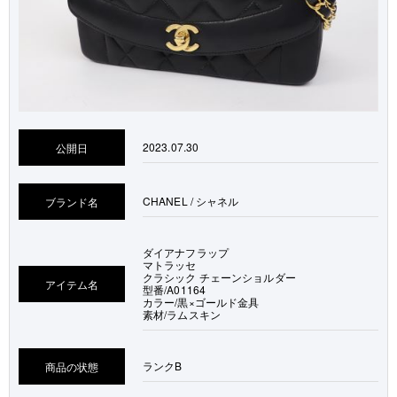
2023.07.30
公開日
CHANEL / シャネル
ブランド名
ダイアナフラップ
マトラッセ
クラシック チェーンショルダー
アイテム名
型番/A01164
カラー/黒×ゴールド金具
素材/ラムスキン
ランク
B
商品の状態