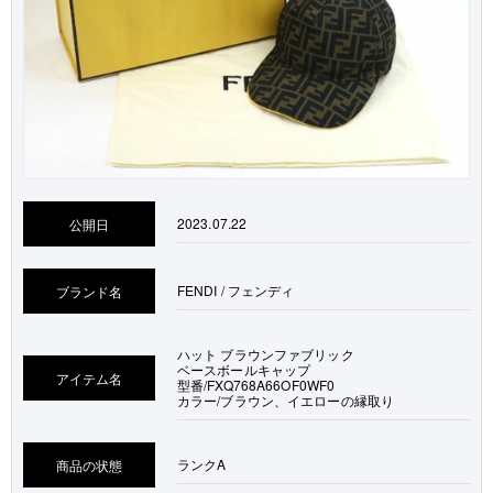
2023.07.22
公開日
FENDI / フェンディ
ブランド名
ハット ブラウンファブリック
ベースボールキャップ
アイテム名
型番/FXQ768A66OF0WF0
カラー/ブラウン、イエローの縁取り
ランク
A
商品の状態