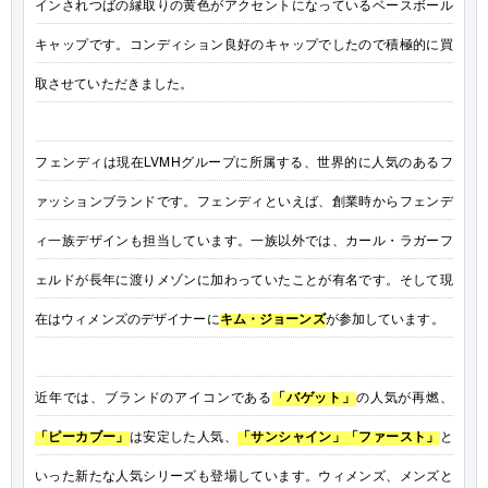
インされつばの縁取りの黄色がアクセントになっているベースボール
キャップです。コンディション良好のキャップでしたので積極的に買
取させていただきました。
フェンディは現在LVMHグループに所属する、世界的に人気のあるフ
ァッションブランドです。フェンディといえば、創業時からフェンデ
ィ一族デザインも担当しています。一族以外では、カール・ラガーフ
ェルドが長年に渡りメゾンに加わっていたことが有名です。そして現
在はウィメンズのデザイナーに
キム・ジョーンズ
が参加しています。
近年では、ブランドのアイコンである
「バゲット」
の人気が再燃、
「ピーカブー」
は安定した人気、
「サンシャイン」「ファースト」
と
いった新たな人気シリーズも登場しています。ウィメンズ、メンズと