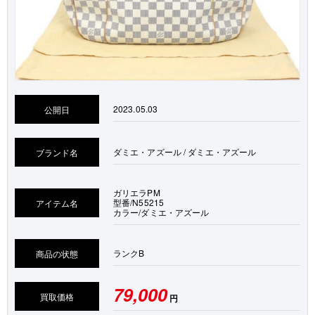
2023.05.03
公開日
ダミエ・アズール / ダミエ・アズール
ブランド名
ガリエラPM
型番/N55215
アイテム名
カラー/ダミエ・アズール
ランク
B
商品の状態
79,000
買取価格
円