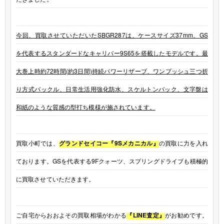
今回、買取させていただいたSBGR287は、ケースサイズ37mm、GS
を代表するスタンダードなキャリバー9S65を搭載したモデルです。最
大巻上時約72時間(約3日間)持続パワーリザーブ、ワンプッシュ三つ折
り方式バックル、日常生活用強化防水、スケルトンバック、文字盤は
和紙のような質感の型打ち模様が施されています。
買取小町では、
グランドセイコー『9Sメカニカル』
の買取に力を入れ
ております。GSを代表する9Fクォーツ、スプリングドライブも積極的
に買取させていただきます。
ご自宅からおおよその買取相場がわかる
『LINE査定』
がお勧めです。