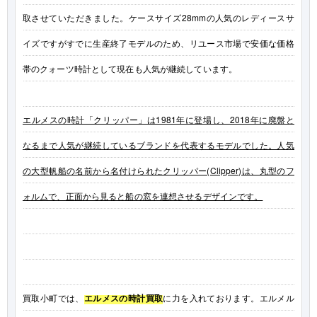
取させていただきました。ケースサイズ28mmの人気のレディースサ
イズですがすでに生産終了モデルのため、リユース市場で安価な価格
帯のクォーツ時計として現在も人気が継続しています。
エルメスの時計「クリッパー」は1981年に登場し、2018年に廃盤と
なるまで人気が継続しているブランドを代表するモデルでした。人気
の大型帆船の名前から名付けられたクリッパー(Clipper)は、丸型のフ
ォルムで、正面から見ると船の窓を連想させるデザインです。
買取小町では、
エルメスの時計買取
に力を入れております。エルメル