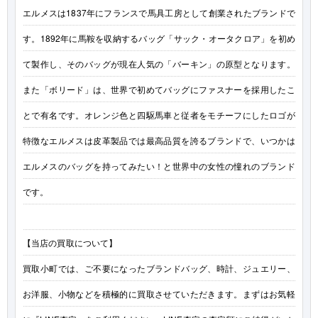
エルメスは1837年にフランスで馬具工房として創業されたブランドで
す。1892年に馬鞍を収納するバッグ「サック・オータクロア」を初め
て製作し、そのバッグが現在人気の「バーキン」の原型となります。
また「ボリード」は、世界で初めてバッグにファスナーを採用したこ
とで有名です。オレンジ色と四駆馬車と従者をモチーフにしたロゴが
特徴なエルメスは皮革製品では最高品質を誇るブランドで、いつかは
エルメスのバッグを持ってみたい！と世界中の女性の憧れのブランド
です。
【当店の買取について】
買取小町では、ご不要になったブランドバッグ、時計、ジュエリー、
お洋服、小物などを積極的に買取させていただきます。まずはお気軽