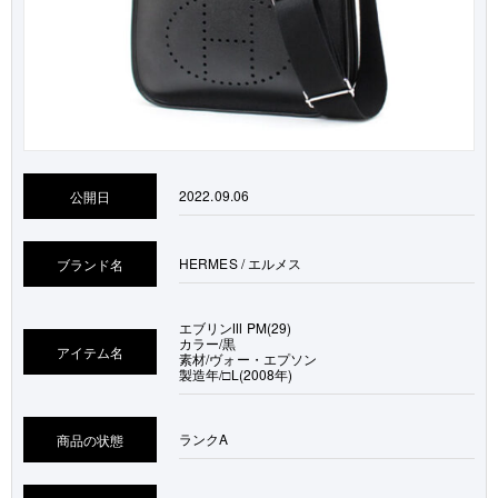
2022.09.06
公開日
HERMES / エルメス
ブランド名
エブリンⅢ PM(29)
カラー/黒
アイテム名
素材/ヴォー・エプソン
製造年/□L(2008年)
ランク
A
商品の状態