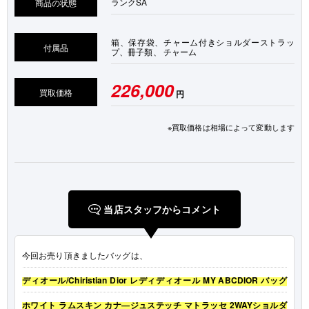
ランク
SA
商品の状態
箱、保存袋、チャーム付きショルダーストラッ
付属品
プ、冊子類、 チャーム
226,000
買取価格
円
※買取価格は相場によって変動します
当店スタッフからコメント
今回お売り頂きましたバッグは、
ディオール/Chiristian Dior レディディオール MY ABCDIOR バッグ
ホワイト ラムスキン カナ―ジュステッチ マトラッセ 2WAYショルダ