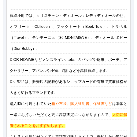
買取小町では、クリスチャン・ディオール：レディディオールの他、
オブリーク（Oblique）、ブックトート（Book Tote）、トラベル
（Travel）、モンテーニュ（30 MONTAIGNE）、ディオール ボビー
（Dior Bobby）、
DIOR HOMMEなどメンズライン…etc、のバッグや財布、ポーチ、ア
クセサリー、アパレルや小物、時計などを高価買取します。
Dior製品は、販売店の記載があるショップカードの有無で買取価格が
大きく変わるブランドです。
購入時に付属されていた
箱や布袋、購入証明書、保証書など
は本体と
一緒にお持ちいただくと更に高額査定につながりますので、
大切に保
管されることをおすすめします。
もちろん付属品がなくても高額買取致しますので、売却したい製品が