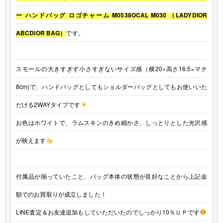
ー ハンドバッグ ロゴチャーム M0538OCAL M030 （LADYDIOR
ABCDIOR BAG）
です。
スモールの大きすぎず小さすぎないサイズ感（横20×高さ16.5×マチ
8cm)で、ハンドバッグとしてもショルダーバッグとしてもお使いいた
だける2WAYタイプです
お色はホワイトで、ラムスキンのきめ細かさ、しっとりとした光沢感
が映えます
付属品が揃っていたこと、バッグ本体の状態が良好なことから上記金
額でのお買取りが成立しました！
LINE査定＆お友達追加もしていただいたのでしっかり10％ＵＰです