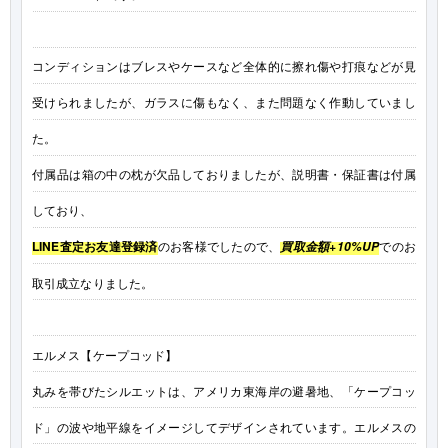
コンディションはブレスやケースなど全体的に擦れ傷や打痕などが見
受けられましたが、ガラスに傷もなく、また問題なく作動していまし
た。
付属品は箱の中の枕が欠品しておりましたが、説明書・保証書は付属
しており、
LINE査定お友達登録済
のお客様でしたので、
でのお
買取金額+10%UP
取引成立なりました。
エルメス【ケープコッド】
丸みを帯びたシルエットは、アメリカ東海岸の避暑地、「ケープコッ
ド」の波や地平線をイメージしてデザインされています。エルメスの