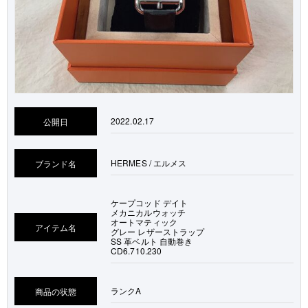
2022.02.17
公開日
HERMES / エルメス
ブランド名
ケープコッド デイト
メカニカルウォッチ
オートマティック
アイテム名
グレー レザーストラップ
SS 革ベルト 自動巻き
CD6.710.230
ランク
A
商品の状態