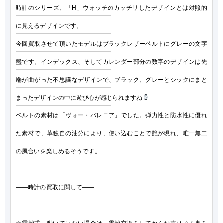
時計のシリーズ、「H」ウォッチのカッチリしたデザインとは対照的
に見えるデザインです。
今回買取させて頂いたモデルはブラックレザーベルトにグレーの文字
盤です。インデックス、そしてカレンダー部分の数字のデザインは先
端が曲がった不思議なデザインで、ブラック、グレーとシックにまと
まったデザインの中に遊び心が感じられますね
ベルトの素材は「ヴォー・バレニア」でした。弾力性と防水性に優れ
た素材で、革独自の油分により、使い込むことで艶が現れ、唯一無二
の風合いを楽しめるそうです。
——時計の買取に関して——
☆電池式…動いていない場合は、電池交換をしてからお売り頂く事を