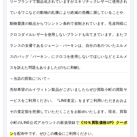
リーブランドで製品化されていますがエキゾチックレザーに使用され
ているワニなどの動物の乱獲により絶滅の危機に瀕していることや、
動物愛護の観点からワシントン条約で規制されています。毛皮同様に
クロコダイルレザーを使用しないブランドも出てきています。またフ
ランスの女優であるジェーン・バーキンは、自分の名のついたエルメ
スのバッグ「バーキン」にクロコを使用しないでほしいなどとエルメ
スを訴えた問題もありました(のちに和解)。
～当店の買取について～
売却希望のルイヴィトン製品がございましたらぜひ買取小町の買取サ
ービスをご利用ください。『LINE査定』をまずご利用いただきおおよ
その査定額を把握していただくことをお勧めいたします。現在、買取
小町のLINE公式アカウントの新規登録で
《10％買取価格UP》クーポ
ン
を配布中です。ぜひこの機会にご利用ください。