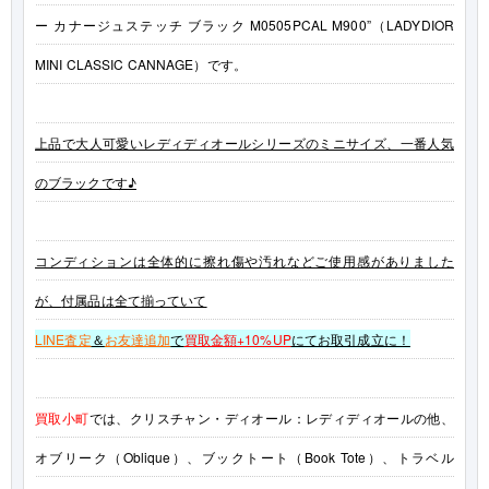
ー カナージュステッチ ブラック M0505PCAL M900”（LADYDIOR
MINI CLASSIC CANNAGE）です。
上品で大人可愛いレディディオールシリーズのミニサイズ、一番人気
のブラックです♪
コンディションは全体的に擦れ傷や汚れなどご使用感がありました
が、
付属品は全て揃っていて
LINE査定
＆
お友達追加
で
買取金額+10%UP
にてお取引成立に！
買取小町
では、クリスチャン・ディオール：レディディオールの他、
オブリーク（Oblique）、ブックトート（Book Tote）、トラベル