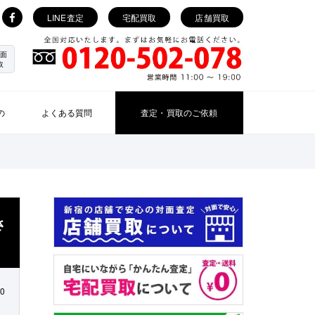
LINE査定
宅配買取
店舗買取
面
取
の
よくある質問
査定・買取のご依頼
さ
20