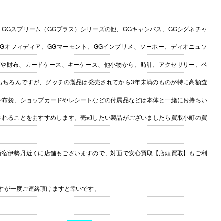
GGスプリーム（GGプラス）シリーズの他、GGキャンバス、GGシグネチャ
Gオフィディア、GGマーモント、GGインプリメ、ソーホー、ディオニュソ
バッグや財布、カードケース、キーケース、他小物から、時計、アクセサリー、ベ
もちろんですが、グッチの製品は発売されてから3年未満のものが特に高額査
や布袋、ショップカードやレシートなどの付属品などは本体と一緒にお持ちい
されることをおすすめします。売却したい製品がございましたら買取小町の買
新宿伊勢丹近くに店舗もございますので、対面で安心買取【店頭買取】もご利
すが一度ご連絡頂けますと幸いです。