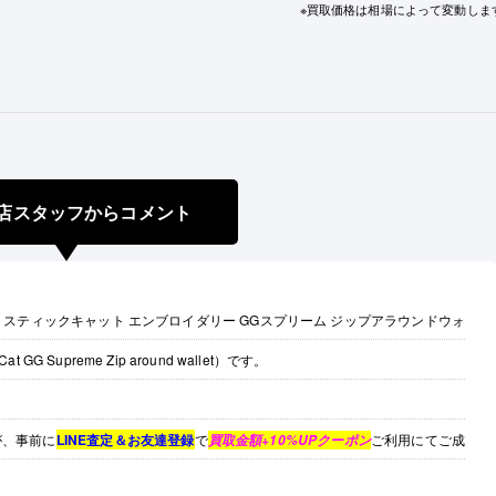
※買取価格は相場によって変動しま
店スタッフからコメント
 ミスティックキャット エンブロイダリー GGスプリーム ジップアラウンドウォ
t GG Supreme Zip around wallet）です。
が、事前に
LINE査定＆お友達登録
で
ご利用にてご成
買取金額+10%UPクーポン