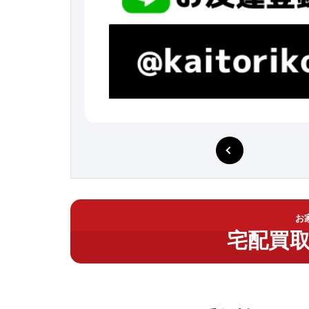
お
宅配買