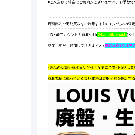
■ご来店頂く場合はご案内がございます為、お手数で
店頭買取や宅配買取をご利用する前にだいたいの査
LINE@アカウントの買取小町(
＠kaitorikomachi
)を
現在お友だち追加して頂きますと<
買取金額10%UP
※製品の状態や買取日など様々な要素で買取価格は変
買取実績に載っている買取価格は買取金額を保証す