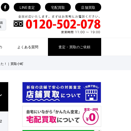
LINE査定
宅配買取
店舗買取
面
取
の
よくある質問
査定・買取のご依頼
ました！｜買取小町
し
12