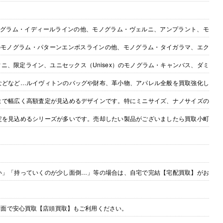
ノグラム・イディールラインの他、モノグラム・ヴェルニ、アンプラント、モ
のモノグラム・パターンエンボスラインの他、モノグラム・タイガラマ、エク
ニ、限定ライン、ユニセックス（Unisex）のモノグラム・キャンバス、ダミ
などなど…ルイヴィトンのバッグや財布、革小物、アパレル全般を買取強化し
まで幅広く高額査定が見込めるデザインです。特にミニサイズ、ナノサイズの
定を見込めるシリーズが多いです。売却したい製品がございましたら買取小町
い」「持っていくのが少し面倒…」等の場合は、自宅で完結【宅配買取】がお
対面で安心買取【店頭買取】もご利用ください。