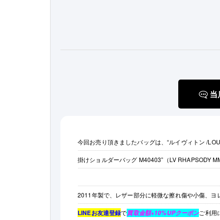
当
今回お売り頂きましたバッグは、“ルイヴィトン /LOUI
掛けショルダーバッグ M40403”（LV RHAPSODY M
2011年製で、レザー部分に軽微な擦れ傷や小傷、
LINEお友達登録
で
ご利用
買取金額+10%UPクーポン