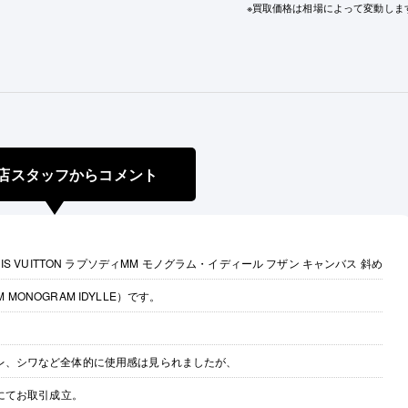
※買取価格は相場によって変動しま
店スタッフからコメント
S VUITTON ラプソディMM モノグラム・イディール フザン キャンバス 斜め
M MONOGRAM IDYLLE）です。
ヨレ、シワなど全体的に使用感は見られましたが、
にてお取引成立。