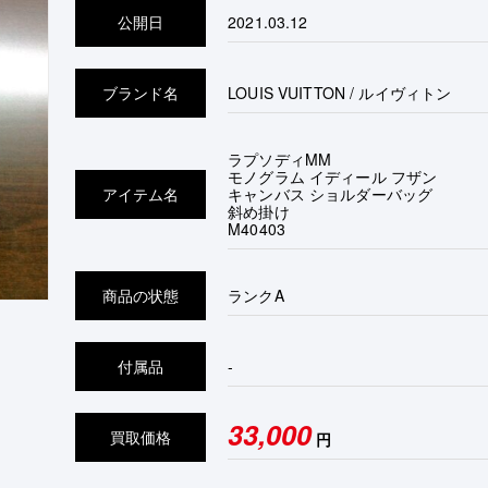
公開日
2021.03.12
ブランド名
LOUIS VUITTON / ルイヴィトン
ラプソディMM
モノグラム イディール フザン
アイテム名
キャンバス ショルダーバッグ
斜め掛け
M40403
商品の状態
ランク
A
付属品
-
33,000
買取価格
円