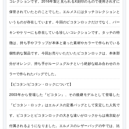
コレクションです。2016年製と見られるX刻印のもので使用されずに
保管されていたとのことでした。エルメスにはタッチコレクションと
いうものが存在しています。今回のピコタンロックだけでなく、バー
キンやケリーにも存在している珍しいコレクションです。タッチの特
徴は、持ち手やフラップが本体と違った素材やカラーで作られている
個性的な製品です。今回お売りいただいたピコタンロックは、本体部
分がオレンジ、持ち手がルージュグルナという絶妙な組み合わせのカ
ラーで作られたバッグでした。
【ピコタン/ピコタン・ロックについて】
2003年から登場した『ピコタン』、その後継モデルとして登場した
『ピコタン・ロック』はエルメスの定番バッグとして安定した人気で
す。ピコタンとピコタンロックの大きな違いがロックからは南京錠が
付属されるようになりました。エルメスのレザーバッグの中では、比