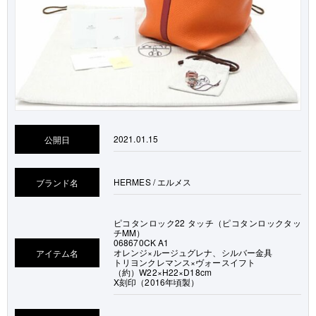
2021.01.15
公開日
HERMES / エルメス
ブランド名
ピコタンロック22 タッチ（ピコタンロックタッ
チMM）
068670CK A1
オレンジ×ルージュグレナ、シルバー金具
アイテム名
トリヨンクレマンス×ヴォースイフト
（約）W22×H22×D18cm
X刻印（2016年頃製）