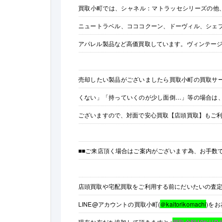
買取小町では、シャネル：マトラッセシリーズの他、
ニュートラベル、コココクーン、ドーヴィル、シェ
アパレル製品など高価買取しています。ヴィンテー
売却したい製品がございましたら買取小町の買取サ
くない」「持っていくのが少し面倒…」等の場合は
ございますので、対面で安心買取【店頭買取】もご
■■ご来店頂く場合はご案内がございます為、お手数
店頭買取や宅配買取をご利用する前にだいたいの査
LINE@アカウントの買取小町(
＠kaitorikomachi
)を
現在お友だち追加して頂きますと<
買取金額10%UP