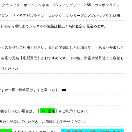
クラシック、ボーイシャネル、CCフィリグリー、2.55、カンボンライン、
ブロン、マドモアゼルライン、コレクションシリーズなどのバッグやお財布、
ジものから現行までシャネルの製品は幅広く高額査定が見込めます。
ービスをぜひご利用ください。まとめて売却したい場合や、「あまり外出した
、自宅で完結【宅配買取】がおすすめです。その他、新宿伊勢丹近くに店舗も
利用ください。
ですが一度ご連絡頂けますと幸いです。■■
定額を知りたい場合は、【
LINE査定
】をご利用ください。
お友だち登録していただき、お気軽にお問合せください。
クーポン
>を配布しております。また、
【宅配買取限定】買取金額10%UPキャ