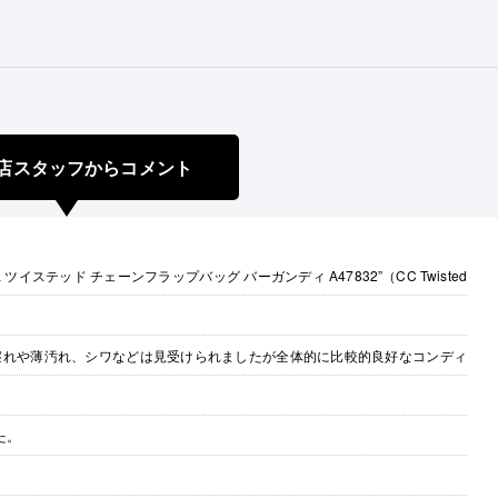
店スタッフからコメント
イステッド チェーンフラップバッグ バーガンディ A47832”（CC Twisted
で、擦れや薄汚れ、シワなどは見受けられましたが全体的に比較的良好なコンディ
た。