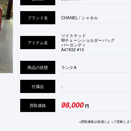
ブランド名
CHANEL / シャネル
ツイステッド
Wチェーンショルダーバッグ
アイテム名
バーガンディ
A47832 #13
商品の状態
ランク
A
付属品
-
98,000
買取価格
円
※買取価格は相場によって変動しま