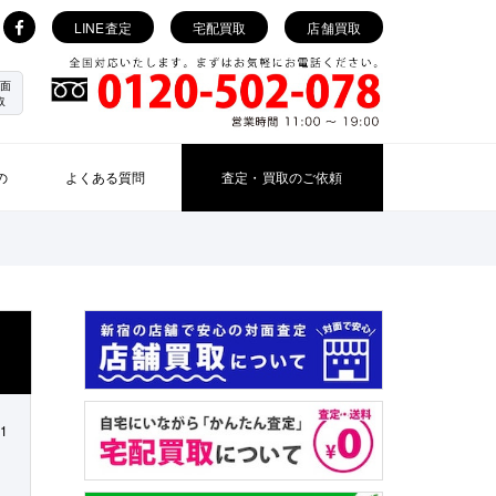
LINE査定
宅配買取
店舗買取
面
取
の
よくある質問
査定・買取のご依頼
01