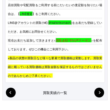
店頭買取や宅配買取をご利用する前にだいたいの査定額を知りたい場
合は、【
LINE査定
】をご利用ください。
LINE@アカウントの買取小町(
＠kaitorikomachi
)をお友だち登録してい
ただき、お気軽にお問合せください。
現在お友だち追加して頂きますと<
買取金額10%UPクーポン
>を配布
しております。ぜひこの機会にご利用下さい。
※製品の状態や買取日など様々な要素で買取価格は変動します。買取実
績に載っている買取価格は買取金額を保証するものではございません
のであらかじめご了承ください。
買取実績の一覧