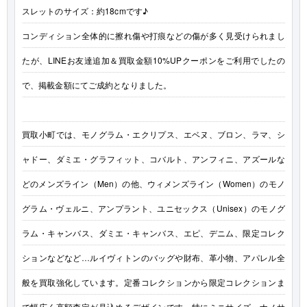
スレットのサイズ：約18cmです♪
コンディション全体的に擦れ傷や打痕などの傷が多く見受けられまし
たが、LINEお友達追加＆買取金額10%UPクーポンをご利用でしたの
で、掲載金額にてご成約となりました。
買取小町では、モノグラム・エクリプス、エベヌ、ブロン、ラマ、シ
ャドー、ダミエ・グラフィット、コバルト、アンフィニ、アズールな
どのメンズライン（Men）の他、ウィメンズライン（Women）のモノ
グラム・ヴェルニ、アンプラント、ユニセックス（Unisex）のモノグ
ラム・キャンバス、ダミエ・キャンバス、エピ、デニム、限定コレク
ションなどなど…ルイヴィトンのバッグや財布、革小物、アパレル全
般を買取強化しています。定番コレクションから限定コレクションま
で幅広く高額査定が見込めるデザインです。特にミニサイズ、ナノサ